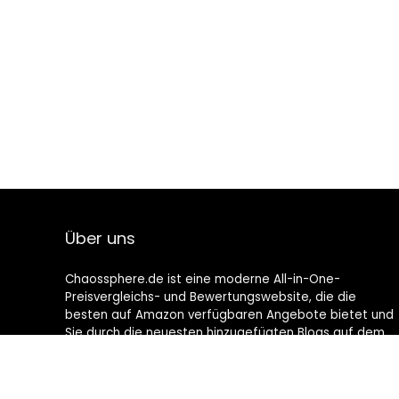
Über uns
Chaossphere.de ist eine moderne All-in-One-
Preisvergleichs- und Bewertungswebsite, die die
besten auf Amazon verfügbaren Angebote bietet und
Sie durch die neuesten hinzugefügten Blogs auf dem
Laufenden hält. Alle Bilder unterliegen dem
Urheberrecht ihrer jeweiligen Eigentümer. Alle zitierten
Inhalte stammen aus ihren jeweiligen Quellen.