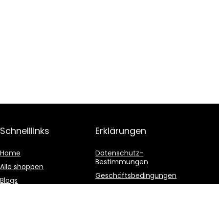
Schnelllinks
Erklärungen
Home
Datenschutz-
Bestimmungen
Alle shoppen
Geschäftsbedingungen
Blogs
Affiliate-Offenlegung
Unsere Webshops
Werben