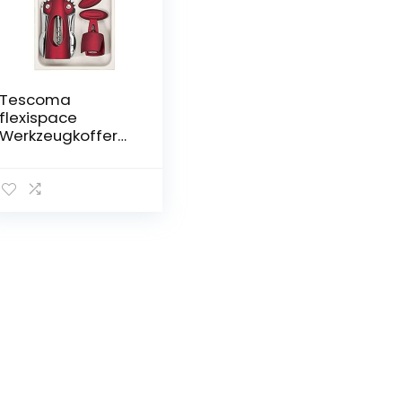
Tescoma
flexispace
Werkzeugkoffer
mit Schublade,
Weiß, 14.8 x 4.9 x
26.3 cm