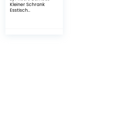
Kleiner Schrank
Esstisch
Lagerschrank
Küche
Seitenkabinett Bad
Arbeitsplatz
Schrank Einzeltür
Bewegliche Schicht
Finishing Box
Wassertasse
Schrank (Color :
Wood Color)