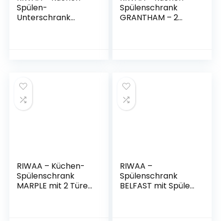
Spülen-
Spülenschrank
Unterschrank
GRANTHAM – 2
LEEDS mit Spüle –
Türen, 1 Spülen-
Aubergine
Einbaubecken –
Samtmatt/Akazie –
Classic & Clean –
2-türig – 100 cm
Weiß – Breite 100
Breite
cm
RIWAA – Küchen-
RIWAA –
Spülenschrank
Spülenschrank
MARPLE mit 2 Türen
BELFAST mit Spüle
und 1 Spülen-
Küche – Creme
Einbaubecken –
Samtmatt/Eiche
Buche – Made in
Dekor – 2-türig –