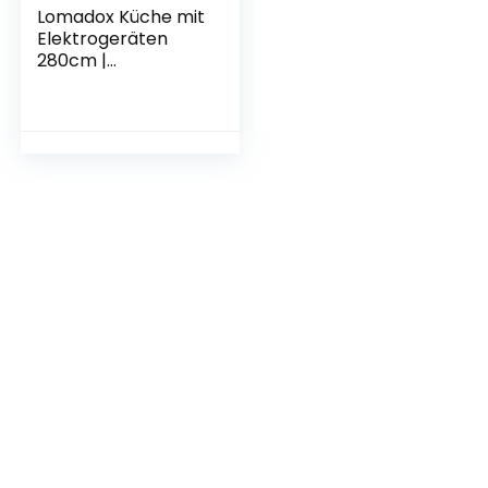
Lomadox Küche mit
Elektrogeräten
280cm |
Küchenzeile
Küchenblock
Einbauküche
Geschirrspüler |
Weiss/Graphit