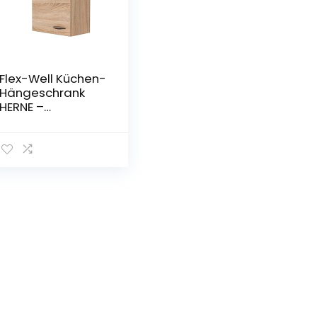
Flex-Well Küchen-
Hängeschrank
HERNE –
Oberschrank – 1-
türig – Breite 50
cm – Eiche
Sonoma