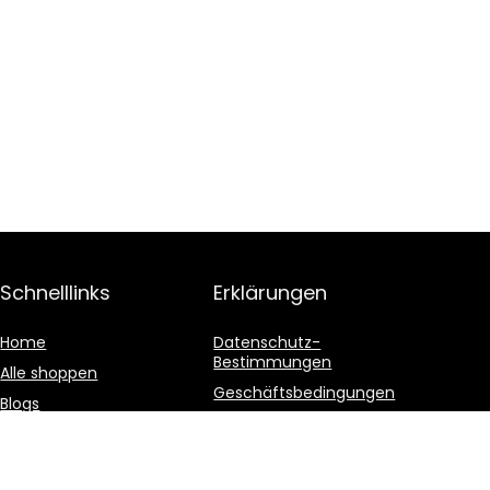
Schnelllinks
Erklärungen
Home
Datenschutz-
Bestimmungen
Alle shoppen
Geschäftsbedingungen
Blogs
Affiliate-Offenlegung
Unsere Webshops
Werben