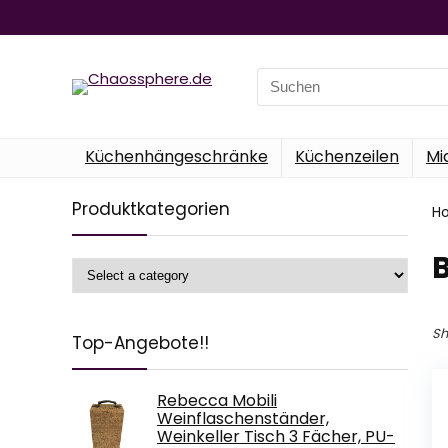
Search
for:
Küchenhängeschränke
Küchenzeilen
Mi
Produktkategorien
H
‎
Sh
Top-Angebote!!
Rebecca Mobili
Weinflaschenständer,
Weinkeller Tisch 3 Fächer, PU-