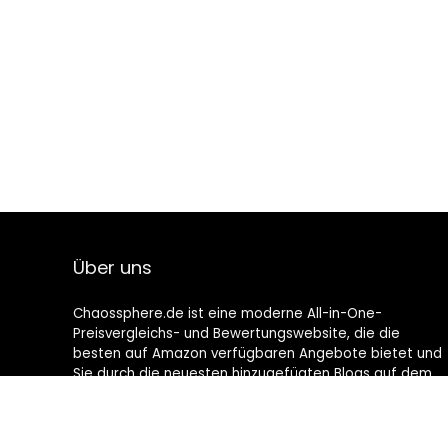
Über uns
Chaossphere.de ist eine moderne All-in-One-
Preisvergleichs- und Bewertungswebsite, die die
besten auf Amazon verfügbaren Angebote bietet und
Sie durch die neuesten hinzugefügten Blogs auf dem
Laufenden hält. Alle Bilder unterliegen dem
Urheberrecht ihrer jeweiligen Eigentümer. Alle zitierten
Inhalte stammen aus ihren jeweiligen Quellen.