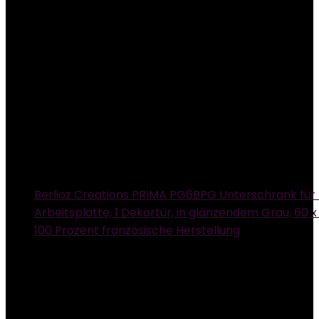
Berlioz Creations PRIMA PG6BPG Unterschrank für
Arbeitsplatte, 1 Dekortür, in glänzendem Grau, 60 x
100 Prozent französische Herstellung