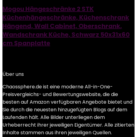
Mogou Hängeschränke 2 STK
Küchenhängeschränke, Küchenschrank
Hängend, Wall Cabinet, Oberschrank,
Wandschrank Küche, Schwarz 50x31x60
cm Spanplatte
Added to wishlist
Removed from wishlist
0
Add to compare
Über uns
Chaossphere.de ist eine moderne All-in-One-
Preisvergleichs- und Bewertungswebsite, die die
besten auf Amazon verfügbaren Angebote bietet und
Sie durch die neuesten hinzugefügten Blogs auf dem
Laufenden hält. Alle Bilder unterliegen dem
Urheberrecht ihrer jeweiligen Eigentümer. Alle zitierten
Inhalte stammen aus ihren jeweiligen Quellen.