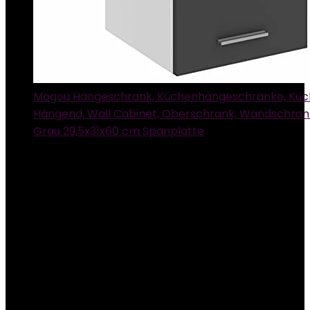
Mogou Hängeschrank, Küchenhängeschränke, Kü
Hängend, Wall Cabinet, Oberschrank, Wandschran
Grau 29,5x31x60 cm Spanplatte