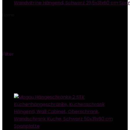
Wandvitrine Hängend, Schwarz 29,5x31x60 cm Spa
Home
Product Im Angebot von Amazon.de seit
5.
August 2022
5. August 2022
Filter
Showing the single result
Added to wishlist
Removed from wishlist
0
Add to compare