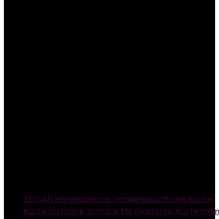
ZEYUAN Hängeschrank, Hängeglasschrank Küche,
Küchenschrank, Schrank Mit Glastüren, Küchenhä