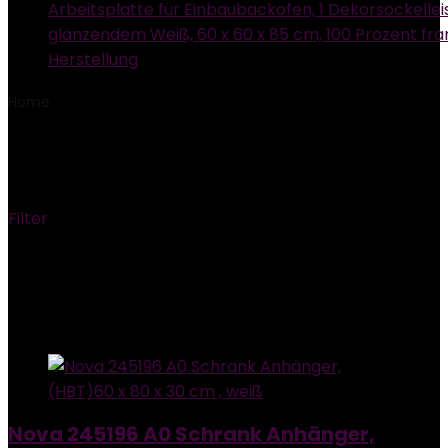
Arbeitsplatte für Einbaubackofen, 1 Dekorsockelleis
glänzendem Weiß, 60 x 60 x 85 cm, 100 Prozent fra
Herstellung
Home
Product Modellnummer
‎245196 A0
‎245196 A0
Filter
Showing the single result
Added to wishlist
Removed from wishlist
0
Add to compare
Nova 245196 A0 Schrank Anhänger,