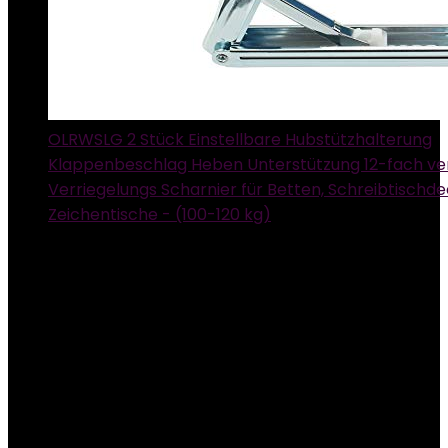
OLRWSLG 2 Stück Einstellbare Hubstützhalterung
Klappenbeschlag Heben Unterstützung 12-fach ver
Verriegelungs Scharnier für Betten, Schreibtischde
Zeichentische - (100-120 kg)