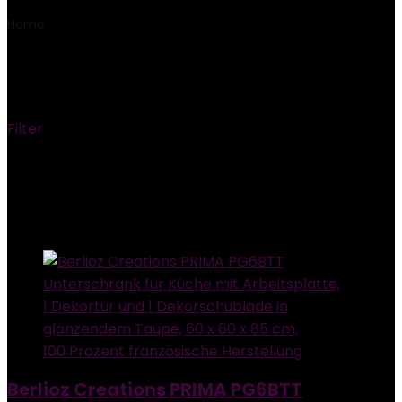
Home
Product Modellnummer
‎PG6BTT
‎PG6BTT
Filter
Showing the single result
Added to wishlist
Removed from wishlist
0
Add to compare
Berlioz Creations PRIMA PG6BTT