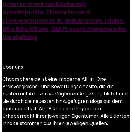
Unterschrank für Küche mit
Arbeitsplatte, 1 Dekortür und
1 Dekorschublade in glänzendem Taupe,
60 x 60 x 85 cm, 100 Prozent französische
Herstellung
Added to wishlist
Removed from wishlist
0
Add to compare
Über uns
Chaossphere.de ist eine moderne All-in-One-
Preisvergleichs- und Bewertungswebsite, die die
besten auf Amazon verfügbaren Angebote bietet und
Sie durch die neuesten hinzugefügten Blogs auf dem
Laufenden hält. Alle Bilder unterliegen dem
Urheberrecht ihrer jeweiligen Eigentümer. Alle zitierten
Inhalte stammen aus ihren jeweiligen Quellen.