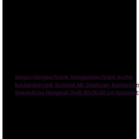
Mogou Hängeschrank, Hängeglasschrank Küche,
Küchenschrank, Schrank Mit Glastüren, Küchenhä
Wandvitrine Hängend, Weiß 60x31x40 cm Spanplat