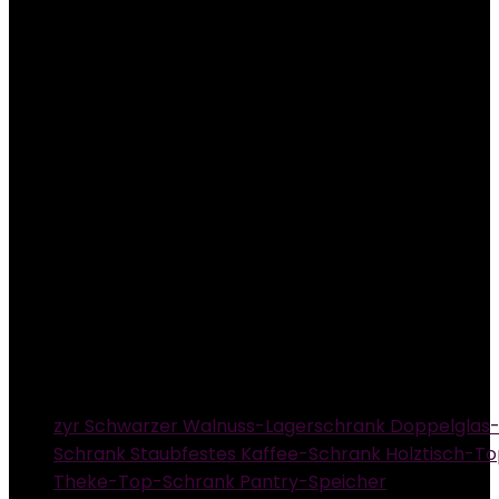
zyr Schwarzer Walnuss-Lagerschrank Doppelglas-
Schrank Staubfestes Kaffee-Schrank Holztisch-To
Theke-Top-Schrank Pantry-Speicher