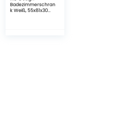
Badezimmerschran
k Weiß, 55x81x30
cm, Badschrank
mit 1 Tür, 4
Schubladen, viel
Stauraum,
freistehend,
Landhausstil,
Badkommode aus
MDF-Holz,
Badezimmer
Kommode,
Aufbewahrungssch
rank Badmöbel