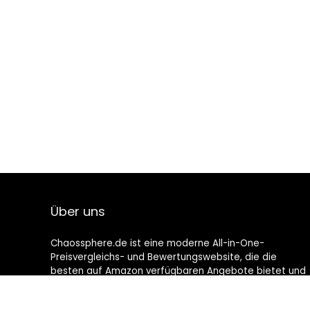
Über uns
Chaossphere.de ist eine moderne All-in-One-
Preisvergleichs- und Bewertungswebsite, die die
besten auf Amazon verfügbaren Angebote bietet und
Sie durch die neuesten hinzugefügten Blogs auf dem
Laufenden hält. Alle Bilder unterliegen dem