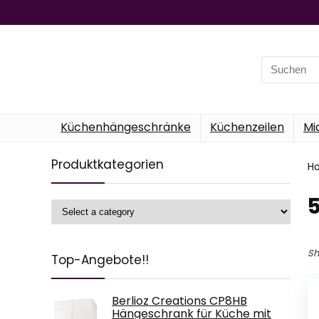
Search
for:
Küchenhängeschränke
Küchenzeilen
Mi
Produktkategorien
H
‎
Sh
Top-Angebote!!
Berlioz Creations CP8HB
Hängeschrank für Küche mit