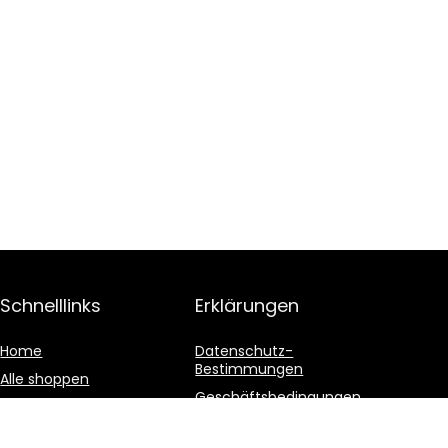
Schnelllinks
Erklärungen
Home
Datenschutz-
Bestimmungen
Alle shoppen
Geschäftsbedingungen
Blogs
Affiliate-Offenlegung
Unsere Webshops