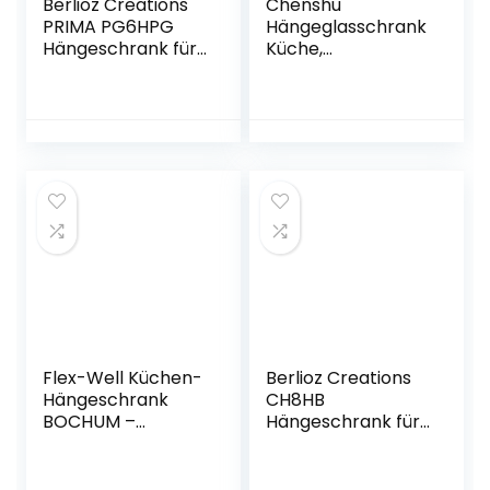
Berlioz Creations
Chenshu
PRIMA PG6HPG
Hängeglasschrank
Hängeschrank für
Küche,
Küche, 1 Dekortür
Küchenschrank,
in glänzendem
Schrank Mit
Grau,
Glastüren,
60 x 33,3 x 55,4 cm,
Küchenhängeschr
100 Prozent
änke, Wandvitrine
französische
Hängend,
Herstellung
Betongrau
60x31x60 cm
Spanplatte
Flex-Well Küchen-
Berlioz Creations
Hängeschrank
CH8HB
BOCHUM –
Hängeschrank für
Oberschrank – 2-
Küche mit
türig – Breite 100
Dunstabzugshaub
cm – Weiß
e, in weißem