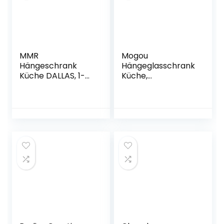
MMR
Mogou
Hängeschrank
Hängeglasschrank
Küche DALLAS, 1-
Küche,
türig, 40 cm breit,
Küchenschrank,
90 cm hoch,
Schrank Mit
wechselseitig
Glastüren,
montierbare Tür,
Küchenhängeschr
Weiß
änke, Wandvitrine
Hängend, Schwarz
40x31x60 cm
Spanplatte