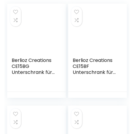
Berlioz Creations
Berlioz Creations
CE15BG
CE15BF
Unterschrank für
Unterschrank für
Küche mit
Küche mit
Gewürzregal, in
Gewürzregal, aus
grauem
Esche,
Hochglanz,
15 x 52 x 83 cm,
15 x 52 x 83 cm,
100 Prozent
100 Prozent
französische
französische
Herstellung
Herstellung