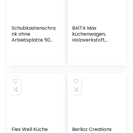
Schubkastenschra
BAÏTA Max
nk ohne
küchenwagen,
Arbeitsplatte 50
Holzwerkstoff,
cm Kaschmir
weiß/grau,
Glanz – Neapel
60x39x85cm
Flex Well Küche
Berlioz Creations