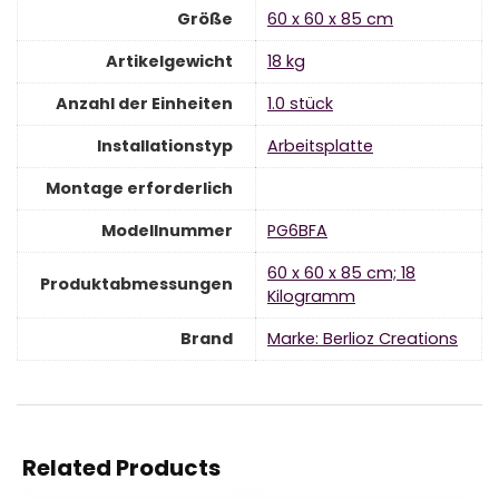
Größe
‎60 x 60 x 85 cm
Artikelgewicht
‎18 kg
Anzahl der Einheiten
‎1.0 stück
Installationstyp
‎Arbeitsplatte
Montage erforderlich
Modellnummer
‎PG6BFA
‎60 x 60 x 85 cm; 18
Produktabmessungen
Kilogramm
Brand
Marke: Berlioz Creations
Related Products