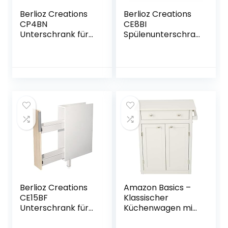
Berlioz Creations
Berlioz Creations
CP4BN
CE8BI
Unterschrank für
Spülenunterschra
Küche mit 1 Tür, in
nk für Küche, in
schwarzem
elfenbeinfarbene
Hochglanz,
m Hochglanz,
40 x 52 x 83 cm,
80 x 52 x 83 cm,
100 Prozent
100 Prozent
französische
französische
Herstellung
Herstellung
Berlioz Creations
Amazon Basics –
CE15BF
Klassischer
Unterschrank für
Küchenwagen mit
Küche mit
Kabinett, aus