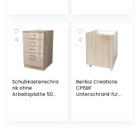
Gewürzregal, aus
massivem
Esche,
Kautschukholz,
15 x 52 x 83 cm,
rustikales Weiß
100 Prozent
französische
Herstellung
Schubkastenschra
Berlioz Creations
nk ohne
CP6BF
Arbeitsplatte 50
Unterschrank für
cm Kaschmir
Küche mit 1 Tür,
Glanz – Neapel
aus Esche,
60 x 52 x 83 cm,
100 Prozent
französische
Herstellung