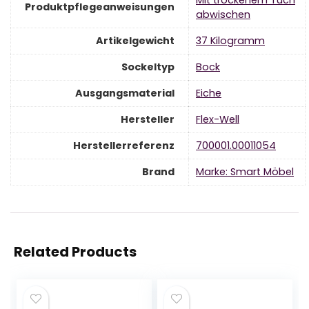
‎Mit trockenem Tuch
Produktpflegeanweisungen
abwischen
Artikelgewicht
‎37 Kilogramm
Sockeltyp
‎Bock
Ausgangsmaterial
‎Eiche
Hersteller
‎Flex-Well
Herstellerreferenz
‎700001.00011054
Brand
Marke: Smart Möbel
Related Products