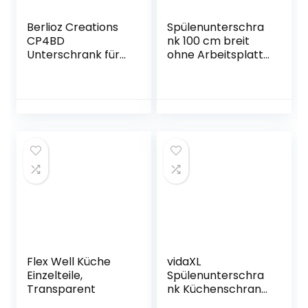
Berlioz Creations
Spülenunterschra
CP4BD
nk 100 cm breit
Unterschrank für
ohne Arbeitsplatte
Küche mit 1 Tür, in
Creme Weiß
bordeauxfarbene
Akazie – Ancona
m Hochglanz,
40 x 52 x 83 cm,
100 Prozent
französische
Herstellung
Flex Well Küche
vidaXL
Einzelteile,
Spülenunterschra
Transparent
nk Küchenschrank
Küchenzeile