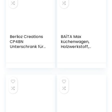
Berlioz Creations
BAÏTA Max
CP4BN
küchenwagen,
Unterschrank für
Holzwerkstoff,
Küche mit 1 Tür, in
weiß/grau,
schwarzem
60x39x85cm
Hochglanz,
40 x 52 x 83 cm,
100 Prozent
französische
Herstellung