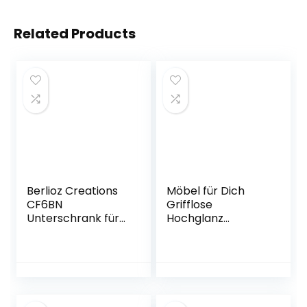
Related Products
Berlioz Creations
Möbel für Dich
CF6BN
Grifflose
Unterschrank für
Hochglanz
Küche mit
Inselküche,
Backofen, in
Einbauküche mit
schwarzem
Insel Campari
Hochglanz,
300+180 cm, Weiß,
60 x 52 x 83 cm,
Schwarz, Grau
100 Prozent
(Schwarz