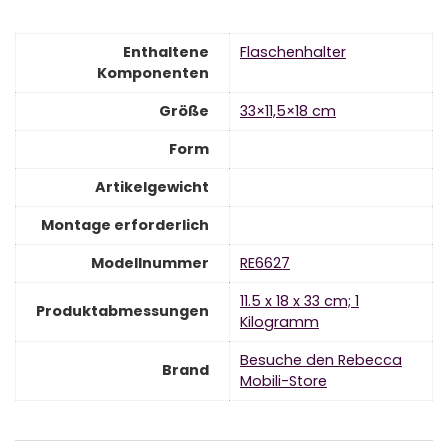
Enthaltene
‎Flaschenhalter
Komponenten
Größe
‎33×11,5×18 cm
Form
Artikelgewicht
Montage erforderlich
Modellnummer
‎RE6627
‎11.5 x 18 x 33 cm; 1
Produktabmessungen
Kilogramm
Besuche den Rebecca
Brand
Mobili-Store