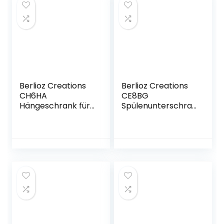
französische
Hochglanz)
Herstellung
Berlioz Creations
Berlioz Creations
CH6HA
CE8BG
Hängeschrank für
Spülenunterschra
Küche mit
nk für Küche, in
Dunstabzugshaub
grauem
e, in
Hochglanz,
auberginefarbene
80 x 52 x 83 cm,
m Hochglanz,
100 Prozent
60 x 34 x 35 cm,
französische
100 Prozent
Herstellung
französische
Herstellung