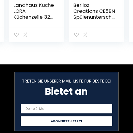
Landhaus Küche
Berlioz
LORA
Creations CE8BN
Küchenzeile 320
Spülenunterschr
cm im
ank für Küche, in
Landhausstil
schwarzem
weiß, beige
Hochglanz,
oder grau
80 x 52 x 83 cm,
(Wiess)
100 Prozent
französische
Herstellung
TRETEN SIE UNSERER MAIL-LISTE FÜR BESTE BEI
Bietet an