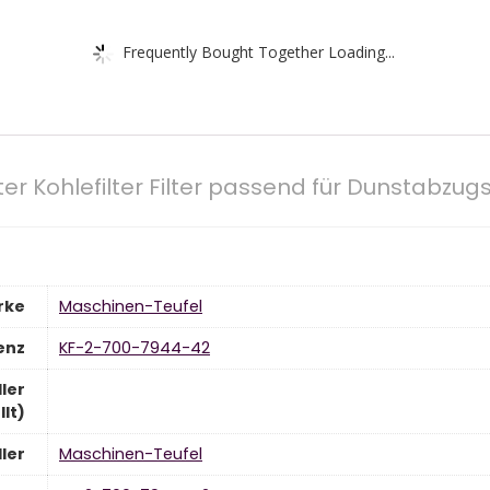
Frequently Bought Together Loading...
lter Kohlefilter Filter passend für Dunstabz
rke
‎Maschinen-Teufel
enz
‎KF-2-700-7944-42
ler
llt)
ler
‎Maschinen-Teufel