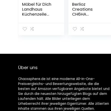
Möbel für Dich
Berlioz
Landhaus
Creations
Küchenzeile
CH6HA
Eckküche LORA
Hängeschrank
L-Form 235×365
für Küche mit
cm, 11-teilig in
Dunstabzugsha
Weiß, Beige
ube, in
oder Grau
auberginefarbe
(beige)
nem Hochglanz,
60 x 34 x 35 cm,
100 Prozent
französische
Herstellung
Über uns
Chaossphere.de ist eine moderne All-in-One-
Preisvergleichs- und Bewertungswebsite, die die
besten auf Amazon verfügbaren Angebote bietet und
Sie durch die neuesten hinzugefügten Blogs auf dem
Laufenden hält. Alle Bilder unterliegen dem
Urheberrecht ihrer jeweiligen Eigentümer. Alle zitierten
Inhalte stammen aus ihren jeweiligen Quellen.