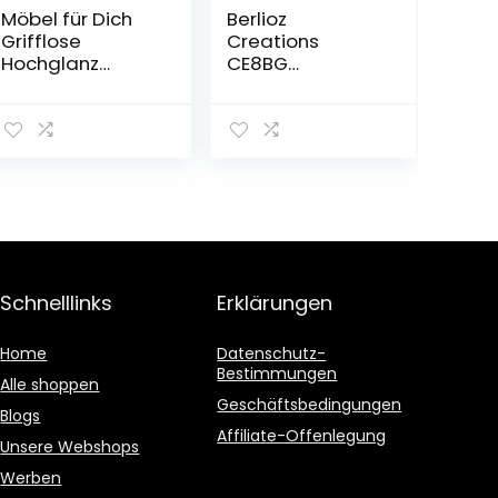
Möbel für Dich
Berlioz
Grifflose
Creations
Hochglanz
CE8BG
Küchenzeile
Spülenunterschr
Einbauküche
ank für Küche, in
Campari 360
grauem
cm, 10-teilig, in
Hochglanz,
Weiß, Grau oder
80 x 52 x 83 cm,
Schwarz (Weiß
100 Prozent
Matt)
französische
Herstellung
Schnelllinks
Erklärungen
Home
Datenschutz-
Bestimmungen
Alle shoppen
Geschäftsbedingungen
Blogs
Affiliate-Offenlegung
Unsere Webshops
Werben