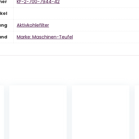
mer
‎KF-2-700-7944-42
kel
tung
‎Aktivkohlefilter
and
Marke: Maschinen-Teufel