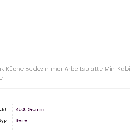
ank Küche Badezimmer Arbeitsplatte Mini Kabi
e
cht
‎4500 Gramm
typ
‎Beine