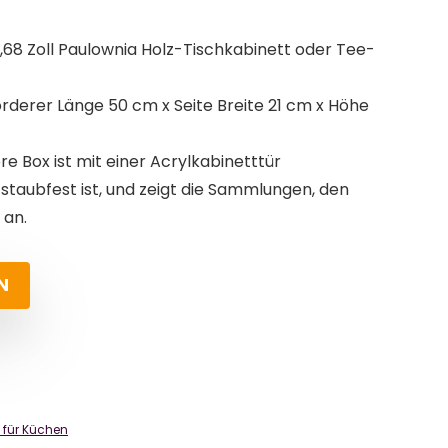
68 Zoll Paulownia Holz-Tischkabinett oder Tee-
derer Länge 50 cm x Seite Breite 21 cm x Höhe
e Box ist mit einer Acrylkabinetttür
v staubfest ist, und zeigt die Sammlungen, den
 an.
N
 für Küchen