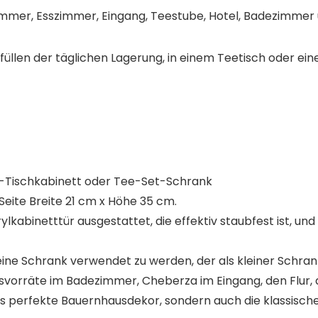
mer, Esszimmer, Eingang, Teestube, Hotel, Badezimmer 
rfüllen der täglichen Lagerung, in einem Teetisch oder ein
z-Tischkabinett oder Tee-Set-Schrank
ite Breite 21 cm x Höhe 35 cm.
lkabinetttür ausgestattet, die effektiv staubfest ist, und
 kleine Schrank verwendet zu werden, der als kleiner Sc
tsvorräte im Badezimmer, Cheberza im Eingang, den Flur
as perfekte Bauernhausdekor, sondern auch die klassische