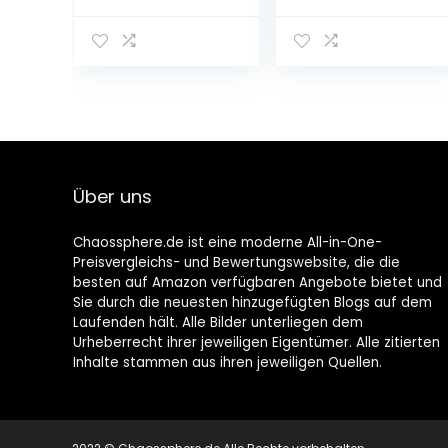
Schiebetüren
hrank mit Soft-
Schließfach
Close-
Home
System/Maße
Decoration
(B x H x T): ca. 30
Kleine
x 159 x 32
Schrankvorratsa
cm/hochwertig
ufbewahrung
er Hochschrank
Küche
für das
Badezimmer
Bad/Korpus:
Arbeitsplatz
Weiß/Front:
Über uns
Kabinett
Weiß/Breite: 30
cm
Chaossphere.de ist eine moderne All-in-One-
Preisvergleichs- und Bewertungswebsite, die die
besten auf Amazon verfügbaren Angebote bietet und
Sie durch die neuesten hinzugefügten Blogs auf dem
Laufenden hält. Alle Bilder unterliegen dem
Urheberrecht ihrer jeweiligen Eigentümer. Alle zitierten
Inhalte stammen aus ihren jeweiligen Quellen.