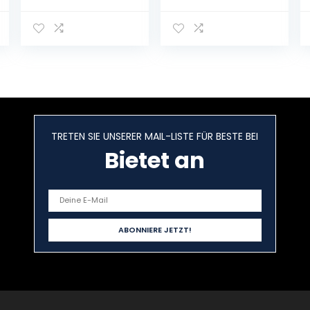
Lagerregal mit
Massivholz
Schrank-
Teekanne
Küchen-
Display Schrank
Lagerschrank-
Tee Teile
Schrank
Staubfest
Lagerschrank
Regale
Kosmetische
Utensilien
Kaffeeschrank
TRETEN SIE UNSERER MAIL-LISTE FÜR BESTE BEI
Bietet an