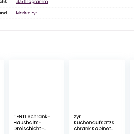
cht
‎4.5 Kilogramm
and
Marke: zyr
TENTI Schrank-
zyr
Haushalts-
Küchenaufsatzs
Dreischicht-
chrank Kabinett