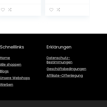
Küchenschrank,
Kleines
Holzkonsolentisc
Holzkabinett
h mit einer Tür
Kosmetik
und
Aufbewahrungs
verstellbaren
box Sundies Box
Einlegeböden
A4 Bücherregal
(blau + weiß)
Holz Kleine
Möbel (Color :
Wood Color)
Schnelllinks
Erklärungen
Home
Datenschutz-
Bestimmungen
Alle shoppen
Geschäftsbedingungen
Blogs
Affiliate-Offenlegung
Unsere Webshops
Werben