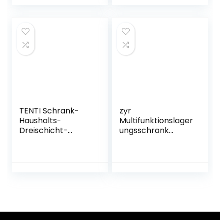
Breite 30 cm |
Weiß
TENTI Schrank-
zyr
Haushalts-
Multifunktionslager
Dreischicht-
ungsschrank
Lagerregal mit
Bambus
Schrank-Küchen-
Arbeitsplatz
Lagerschrank-
Kabinett Kleine
Schrank
Kaffee Kabinett
Anti-Kosmetik
Staub Box
Teetasse Lagerung
Display Schrank
Home Decoration