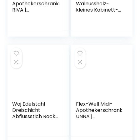
Apothekerschrank
Walnussholz-
RIVA |
kleines Kabinett-
Hochschrank | 2
Retro-Locker-
Front-Auszüge, 4
rustikale Küchen-
Schubkästen |
Badezimmer-
Breite 30 cm |
Arbeitsplatz Mit
Eiche San Remo
Glasfenster
Sideboard
Geschirr
Lagerschrank
Waj Edelstahl
Flex-Well Midi-
Dreischicht
Apothekerschrank
Abflussstich Rack
UNNA |
Küche
Hochschrank | 2
Lagerablage 58 *
Front-Auszüge, 4
30 * 71 Cm.
Schubkästen |