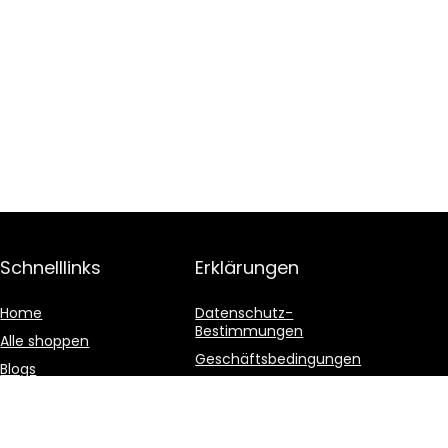
Schnelllinks
Erklärungen
Home
Datenschutz-
Bestimmungen
Alle shoppen
Geschäftsbedingungen
Blogs
Affiliate-Offenlegung
Unsere Webshops
Werben