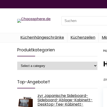
Search
for:
Küchenhängeschränke
Küchenzeilen
Mi
Produktkategorien
H
‎
Sh
Top-Angebote!!
zyr Japanische Sideboard-
Sideboard-Ablage-Kabinett-
Desktop-Tee-Kabinett-