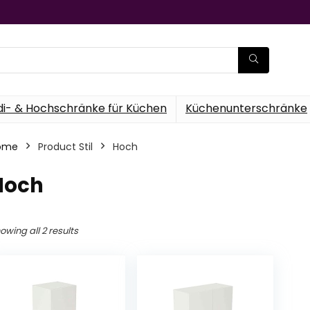
di- & Hochschränke für Küchen
Küchenunterschränke
ome
Product Stil
‎Hoch
Hoch
owing all 2 results