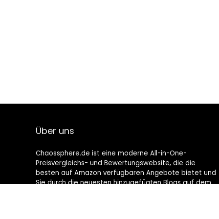
Über uns
Chaossphere.de ist eine moderne All-in-One-
Preisvergleichs- und Bewertungswebsite, die die
besten auf Amazon verfügbaren Angebote bietet und
Sie durch die neuesten hinzugefügten Blogs auf dem
Laufenden hält. Alle Bilder unterliegen dem
Urheberrecht ihrer jeweiligen Eigentümer. Alle zitierten
Inhalte stammen aus ihren jeweiligen Quellen.