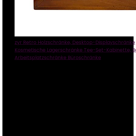
zyr Retro Holzschränke, Desktop-Displayschränke
Kosmetische Lagerschränke Tee-Set-Kabinette, 
Arbeitsplatzschränke Büroschränke