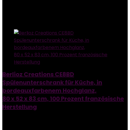
Add to compare
Added to wishlist
Removed from wishlist
0
Add to compare
Berlioz Creations CE8BD
Spülenunterschrank für Küche, in
bordeauxfarbenem Hochglanz,
80 x 52 x 83 cm, 100 Prozent französische
Herstellung
Added to wishlist
Removed from wishlist
0
Add to compare