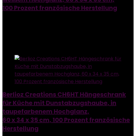
100 Prozent französische Herstellung
Added to wishlist
Removed from wishlist
0
Add to compare
Added to wishlist
Removed from wishlist
0
Add to compare
Berlioz Creations CH6HT Hängeschrank
für Küche mit Dunstabzugshaube, in
taupefarbenem Hochglanz,
60 x 34 x 35 cm, 100 Prozent französische
Herstellung