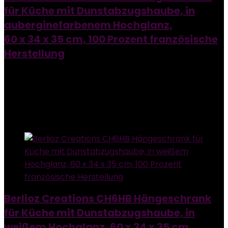
für Küche mit Dunstabzugshaube, in
auberginefarbenem Hochglanz,
60 x 34 x 35 cm, 100 Prozent französische
Herstellung
Added to wishlist
Removed from wishlist
0
Add to compare
Added to wishlist
Removed from wishlist
0
Add to compare
Berlioz Creations CH6HB Hängeschrank
für Küche mit Dunstabzugshaube, in
weißem Hochglanz, 60 x 34 x 35 cm,