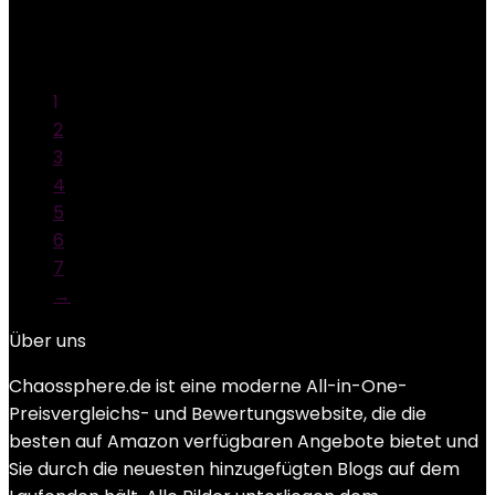
Added to wishlist
Removed from wishlist
0
Add to compare
1
2
3
4
5
6
7
→
Über uns
Chaossphere.de ist eine moderne All-in-One-
Preisvergleichs- und Bewertungswebsite, die die
besten auf Amazon verfügbaren Angebote bietet und
Sie durch die neuesten hinzugefügten Blogs auf dem