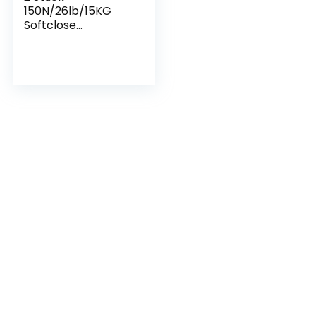
150N/26lb/15KG
Softclose
Deckelstützscharni
ere,Gasdruckfeder
n, Gasdruckfeder,
Hubstütze,Deckelst
ütze,
automatischer
Absenkdeckel für
Schranktür oder
Aufbewahrungssch
atzkiste