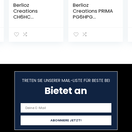
Berlioz
Berlioz
Creations
Creations PRIMA
CH6HC
PG6HPG
Hängeschrank
Hängeschrank
für Küche mit
für Küche,
Dunstabzugsha
1 Dekortür in
ube, aus Esche,
glänzendem
60 x 34 x 35 cm,
Grau,
100 Prozent
60 x 33,3 x 55,4 c
französische
m, 100 Prozent
Herstellung
französische
Herstellung
TRETEN SIE UNSERER MAIL-LISTE FÜR BESTE BEI
Bietet an