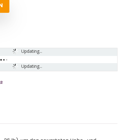
N
Updating...
Updating...
ke