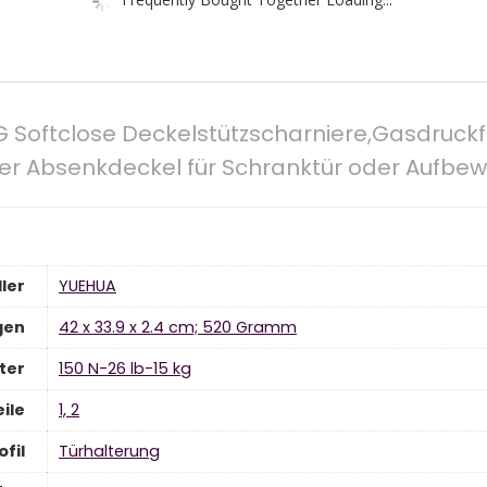
G Softclose Deckelstützscharniere,Gasdruck
her Absenkdeckel für Schranktür oder Aufbe
ler
‎YUEHUA
gen
‎42 x 33.9 x 2.4 cm; 520 Gramm
ter
‎150 N-26 lb-15 kg
ile
‎1, 2
fil
‎Türhalterung