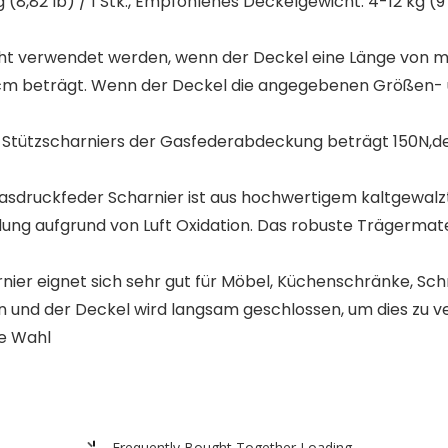
 (8,82 lb) / 1 Stk., Empfohlenes Deckelgewicht: 4-12 kg (
 verwendet werden, wenn der Deckel eine Länge von meh
 cm beträgt. Wenn der Deckel die angegebenen Größen- u
 Stützscharniers der Gasfederabdeckung beträgt 150N,den
druckfeder Scharnier ist aus hochwertigem kaltgewalztem
ung aufgrund von Luft Oxidation. Das robuste Trägermateri
r eignet sich sehr gut für Möbel, Küchenschränke, Schrä
en und der Deckel wird langsam geschlossen, um dies zu 
le Wahl
Frequently Bought Together Loading...