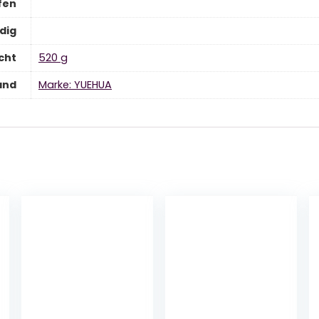
fen
dig
cht
‎520 g
and
Marke: YUEHUA