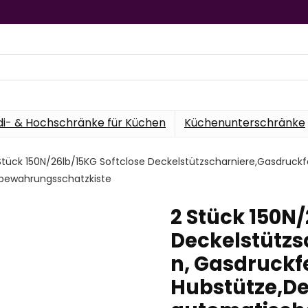
di- & Hochschränke für Küchen
Küchenunterschränke
Stück 150N/26lb/15KG Softclose Deckelstützscharniere,Gasdruckf
fbewahrungsschatzkiste
2 Stück 150N/
Deckelstützs
n, Gasdruckf
Hubstütze,De