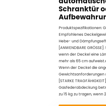
automatische
Schranktür o
Aufbewahrun
Produktspezifikationen: Ge
Empfohlenes Deckelgewich
Hebe- und Dämpfungseffe
[ANWENDBARE GRÖSSE]: S
wenn der Deckel eine Län
mehr als 65 cm aufweist.
Wenn der Deckel die an
Gewichtsanforderungen nic
[STARKE TRAGFÄHIGKEIT]: 
Gasfederabdeckung beträ
zu 15 kg zu tragen, wenn 