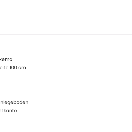
 Remo
eite 100 cm
Einlegeboden
chtkante