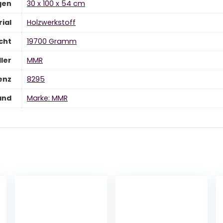
gen
‎30 x 100 x 54 cm
ial
‎Holzwerkstoff
cht
‎19700 Gramm
ler
‎MMR
enz
‎8295
and
Marke: MMR