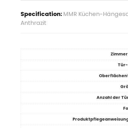
Specification:
MMR Küchen-Hängeschr
Anthrazit
Zimmer
Tür-
Oberflächen
Gr
Anzahl der Tü
F
Produktpflegeanweisun