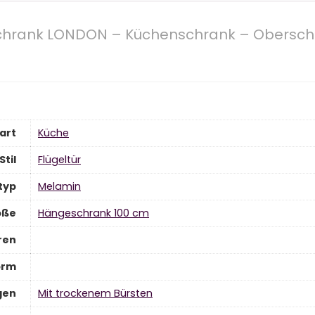
ank LONDON – Küchenschrank – Oberschran
art
Küche
Stil
‎Flügeltür
typ
‎Melamin
öße
‎Hängeschrank 100 cm
ren
orm
gen
‎Mit trockenem Bürsten