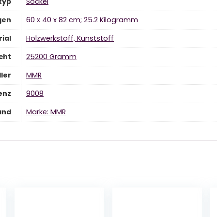
typ
‎Sockel
gen
‎60 x 40 x 82 cm; 25.2 Kilogramm
ial
‎Holzwerkstoff, Kunststoff
cht
‎25200 Gramm
ler
‎MMR
enz
‎9008
and
Marke: MMR