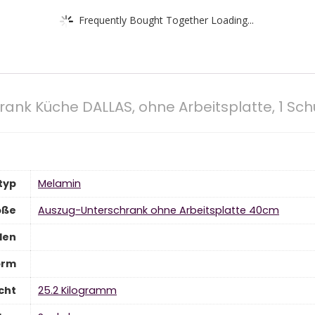
Frequently Bought Together Loading...
nk Küche DALLAS, ohne Arbeitsplatte, 1 Schu
typ
‎Melamin
öße
‎Auszug-Unterschrank ohne Arbeitsplatte 40cm
den
orm
cht
‎25.2 Kilogramm