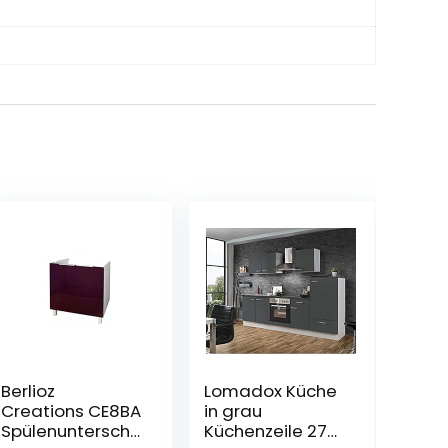
Berlioz
Lomadox Küche
Creations CE8BA
in grau
Spülenunterschr
Küchenzeile 270