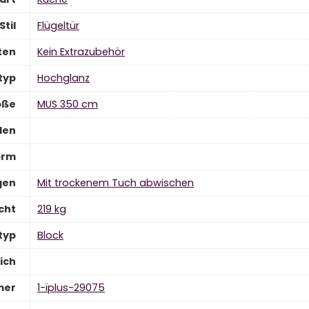
Stil
‎Flügeltür
ten
‎Kein Extrazubehör
typ
‎Hochglanz
öße
‎MUS 350 cm
den
orm
gen
‎Mit trockenem Tuch abwischen
cht
‎219 kg
typ
‎Block
ich
mer
‎1-ïplus-29075