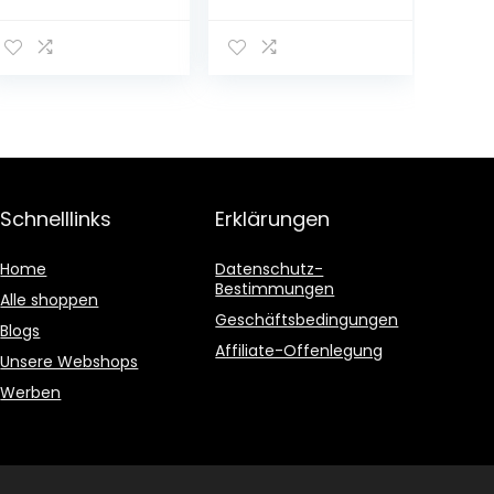
ank für Küche, in
cm Küchenblock
auberginefarbe
Einbauküche
nem Hochglanz,
Singleküche mit
80 cm,
E-Geräten
100 Prozent
französische
Herstellung
Schnelllinks
Erklärungen
Home
Datenschutz-
Bestimmungen
Alle shoppen
Geschäftsbedingungen
Blogs
Affiliate-Offenlegung
Unsere Webshops
Werben