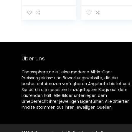
Hängeschrank
Unterschrank für
für Küche mit
Küche mit 1 Tür,
1 Tür in grauem
in weißem
Hochglanz,
Hochglanz,
60 x 34 x 70 cm,
60 x 52 x 83 cm,
100 Prozent
100 Prozent
französische
französische
Herstellung
Herstellung
Über uns
Chaossphere.de ist eine moderne All-in-One-
Preisvergleichs- und Bewertungswebsite, die die
besten auf Amazon verfügbaren Angebote bietet und
Sie durch die neuesten hinzugefügten Blogs auf dem
Laufenden hält. Alle Bilder unterliegen dem
Urheberrecht ihrer jeweiligen Eigentümer. Alle zitierten
Inhalte stammen aus ihren jeweiligen Quellen.