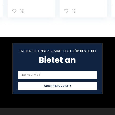
günstig +
Unterschrank für
schnell –
Küche mit
Einbauküche
2 Schubladen, in
Junona Line Set
grauem
240-4 Fronten
Hochglanz,
wählbar
60 x 52 x 83 cm,
(ANTHRAZIT
100 Prozent
GRAU/Weiss)
französische
Herstellung
TRETEN SIE UNSERER MAIL-LISTE FÜR BESTE BEI
Bietet an