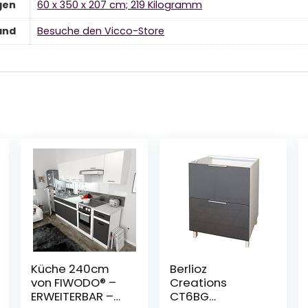
gen
‎60 x 350 x 207 cm; 219 Kilogramm
and
Besuche den Vicco-Store
Küche 240cm
Berlioz
von FIWODO® –
Creations
ERWEITERBAR –
CT6BG