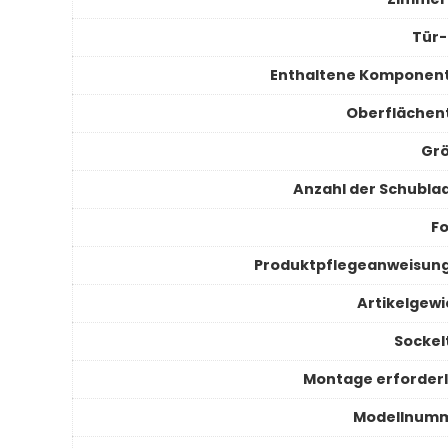
Tür-
Enthaltene Komponen
Oberflächen
Gr
Anzahl der Schubla
F
Produktpflegeanweisun
Artikelgewi
Sockel
Montage erforderl
Modellnum