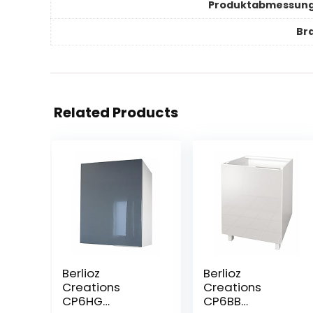
Produktabmessun
Br
Related Products
Berlioz
Berlioz
Creations
Creations
CP6HG
CP6BB