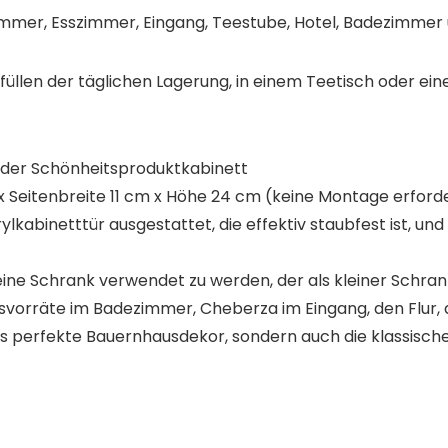
mer, Esszimmer, Eingang, Teestube, Hotel, Badezimmer 
rfüllen der täglichen Lagerung, in einem Teetisch oder ein
g oder Schönheitsproduktkabinett
Seitenbreite 11 cm x Höhe 24 cm (keine Montage erforde
lkabinetttür ausgestattet, die effektiv staubfest ist, und
 kleine Schrank verwendet zu werden, der als kleiner Sc
tsvorräte im Badezimmer, Cheberza im Eingang, den Flur
as perfekte Bauernhausdekor, sondern auch die klassische