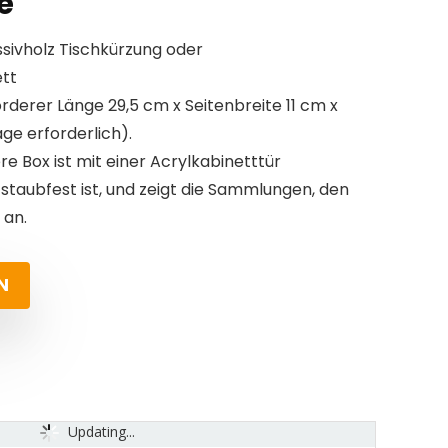
e
assivholz Tischkürzung oder
tt
erer Länge 29,5 cm x Seitenbreite 11 cm x
e erforderlich).
e Box ist mit einer Acrylkabinetttür
v staubfest ist, und zeigt die Sammlungen, den
 an.
N
Updating...