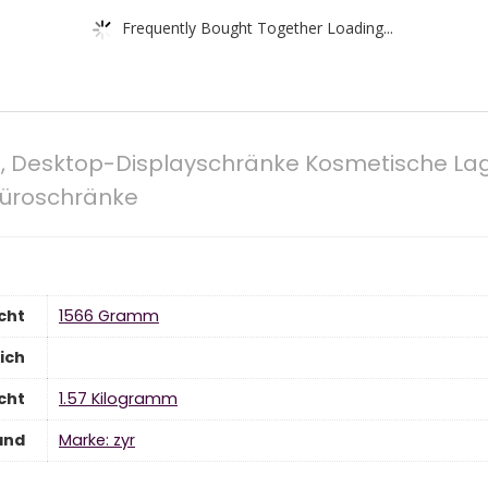
Frequently Bought Together Loading...
ke, Desktop-Displayschränke Kosmetische La
Büroschränke
cht
‎1566 Gramm
ich
cht
‎1.57 Kilogramm
and
Marke: zyr