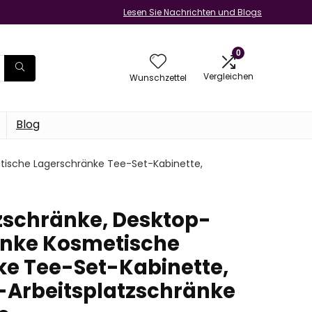
Lesen Sie Nachrichten und Blogs
0
Vergleichen
Wunschzettel
Blog
etische Lagerschränke Tee-Set-Kabinette,
lzschränke, Desktop-
änke Kosmetische
e Tee-Set-Kabinette,
Arbeitsplatzschränke