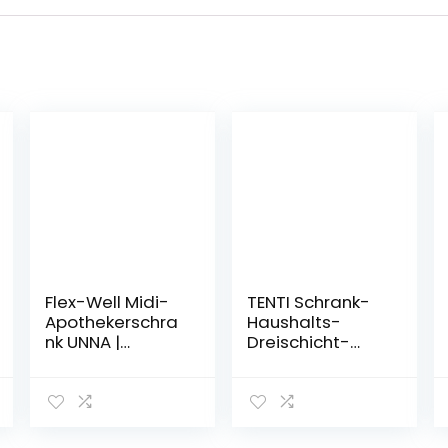
Flex-Well Midi-
TENTI Schrank-
Apothekerschra
Haushalts-
nk UNNA |
Dreischicht-
Hochschrank | 2
Lagerregal mit
Front-Auszüge,
Schrank-
4 Schubkästen |
Küchen-
Breite 30 cm |
Lagerschrank-
Weiß
Schrank