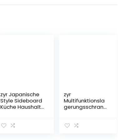
zyr Japanische
zyr
Style Sideboard
Multifunktionsla
Küche Haushalt
gerungsschrank
Arbeitsplatte
Bambus
Lagerschrank
Arbeitsplatz
Pantry Lagerung
Kabinett Kleine
Tee
Kaffee Kabinett
Schranktisch
Anti-Kosmetik