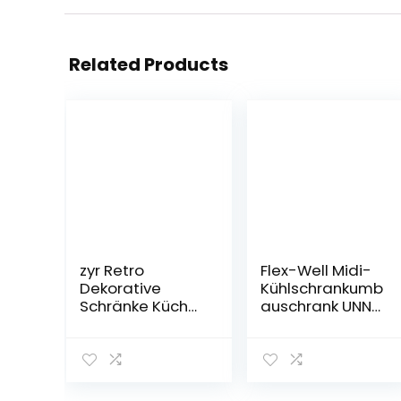
Related Products
zyr Retro
Flex-Well Midi-
Dekorative
Kühlschrankumb
Schränke Küche
auschrank UNNA
Esszinaltop
| Umbauschrank
Kabinette Home
für Kühlschrank |
Desktop
2-türig | Breite
Massivholz
60 cm | Weiß
Aufbewahrungs